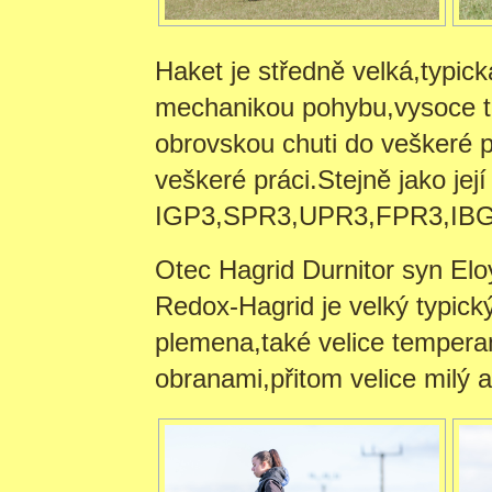
Haket je středně velká,typic
mechanikou pohybu,vysoce 
obrovskou chuti do veškeré p
veškeré práci.Stejně jako jej
IGP3,SPR3,UPR3,FPR3,IB
Otec Hagrid Durnitor syn El
Redox-Hagrid je velký typický
plemena,také velice tempera
obranami,přitom velice milý a