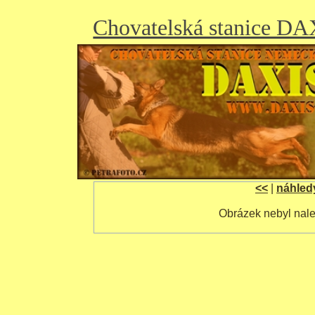
Chovatelská stanice D
<<
|
náhled
Obrázek nebyl nal