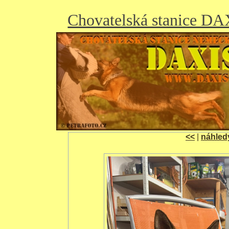
Chovatelská stanice D
<<
|
náhled