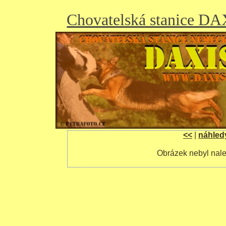
Chovatelská stanice D
<<
|
náhled
Obrázek nebyl nal