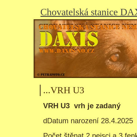
Chovatelská stanice D
...VRH U3
VRH U3 vrh je zadaný
dDatum narození 28.4.2025
Počet štěnat 2 pejsci a 3 fen