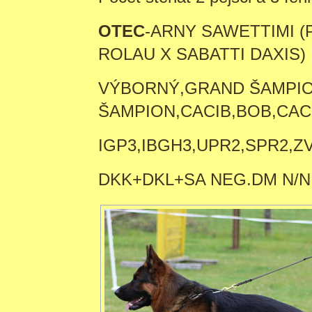
OTEC
-ARNY SAWETTIMI 
ROLAU X SABATTI DAXIS)
VÝBORNÝ,GRAND ŠAMPI
ŠAMPION,CACIB,BOB,CAC
IGP3,IBGH3,UPR2,SPR2,Z
DKK+DKL+SA NEG.DM N/N