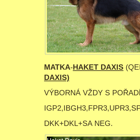
MATKA
-
HAKET DAXIS
(QE
DAXIS)
VÝBORNÁ VŽDY S POŘAD
IGP2,IBGH3,FPR3,UPR3,S
DKK+DKL+SA NEG.