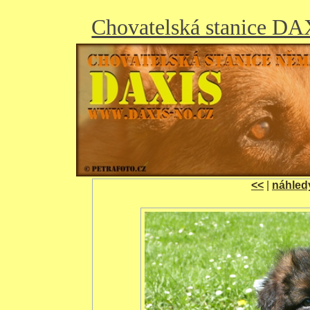
Chovatelská stanice D
<<
|
náhled