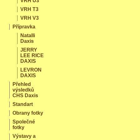
VRH U3
VRH T3
VRH V3
Přípravka
Natalli
Daxis
JERRY
LEE RICE
DAXIS
LEVRON
DAXIS
Přehled
výsledků
CHS Daxis
Standart
Obrany fotky
Společné
fotky
Výstavy a