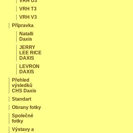
VRH U3
VRH T3
VRH V3
Přípravka
Natalli
Daxis
JERRY
LEE RICE
DAXIS
LEVRON
DAXIS
Přehled
výsledků
CHS Daxis
Standart
Obrany fotky
Společné
fotky
Výstavy a