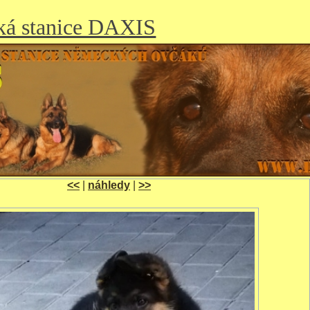
ká stanice DAXIS
<<
|
náhledy
|
>>