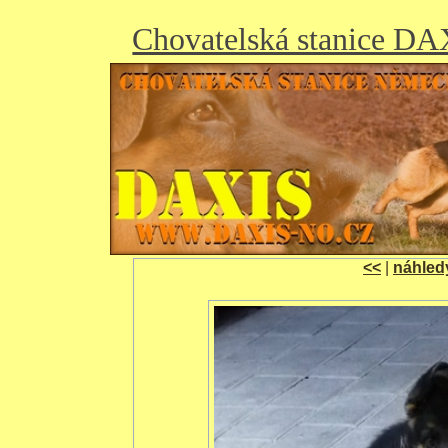
Chovatelská stanice D
<<
|
náhled