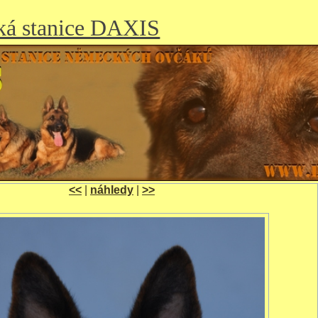
ká stanice DAXIS
<<
|
náhledy
|
>>