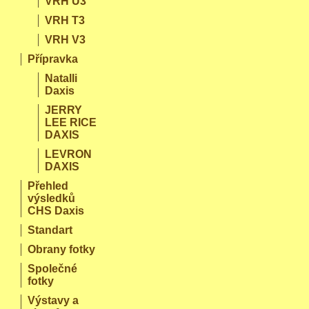
VRH U3
VRH T3
VRH V3
Přípravka
Natalli
Daxis
JERRY
LEE RICE
DAXIS
LEVRON
DAXIS
Přehled
výsledků
CHS Daxis
Standart
Obrany fotky
Společné
fotky
Výstavy a