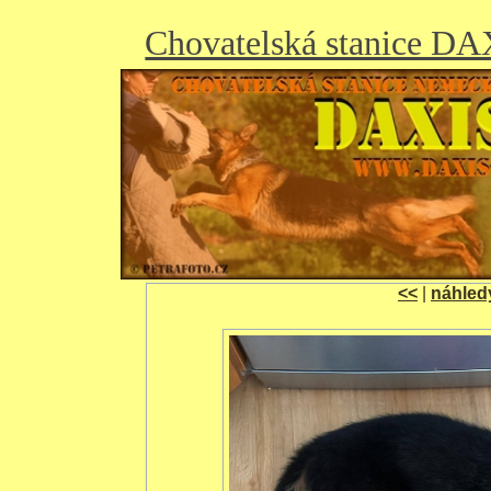
Chovatelská stanice D
<<
|
náhled