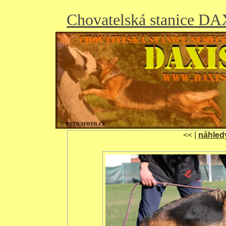
Chovatelská stanice D
<< |
náhled