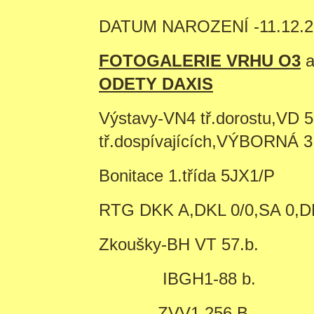
DATUM NAROZENÍ -11.12.2
FOTOGALERIE VRHU O3
ODETY DAXIS
Výstavy-VN4 tř.dorostu,VD 
tř.dospívajících,VÝBORNÁ 3
Bonitace 1.třída 5JX1/P
RTG DKK A,DKL 0/0,SA 0,D
Zkoušky-BH VT 57.b.
IBGH1-88 b.
ZVV1 256 B.