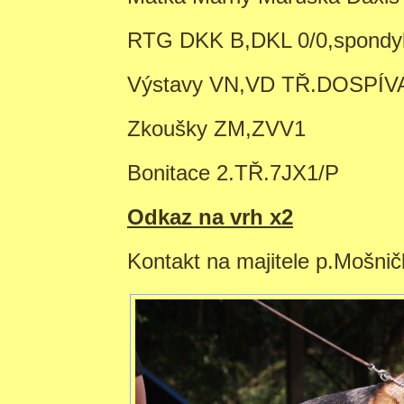
RTG DKK B,DKL 0/0,spondyl
Výstavy VN,VD TŘ.DOSPÍV
Zkoušky ZM,ZVV1
Bonitace 2.TŘ.7JX1/P
Odkaz na vrh x2
Kontakt na majitele p.Mošn